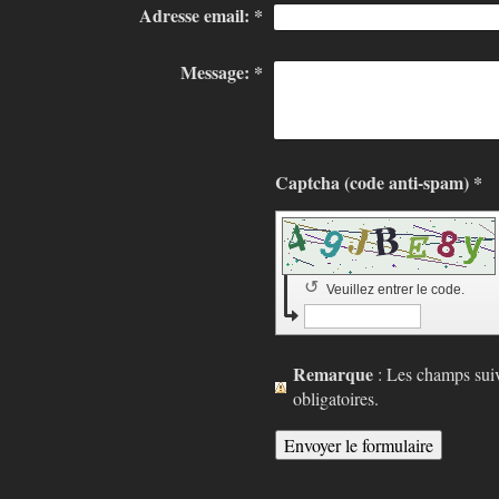
Adresse email:
*
Message:
*
Captcha (code anti-spam) *
↺
Veuillez entrer le code.
Remarque
: Les champs sui
obligatoires.